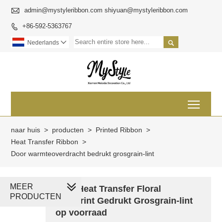

admin@mystyleribbon.com shiyuan@mystyleribbon.com
+86-592-5363767


Nederlands

Toggl
naar huis
>
producten
>
Printed Ribbon
>
Heat Transfer Ribbon
>
Door warmteoverdracht bedrukt grosgrain-lint
MEER
Bulk Heat Transfer Floral
PRODUCTEN
Footprint Gedrukt Grosgrain-lint
op voorraad