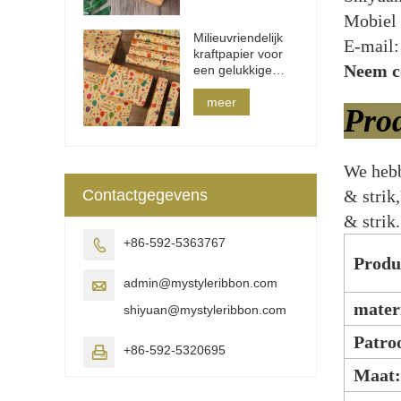
Mobiel
Milieuvriendelijk
E-mail
kraftpapier voor
Neem co
een gelukkige
verjaardag
meer
Pro
We hebb
Contactgegevens
& strik
& strik.
+86-592-5363767

Produ
admin@mystyleribbon.com

mater
shiyuan@mystyleribbon.com
Patroo
+86-592-5320695

Maat: