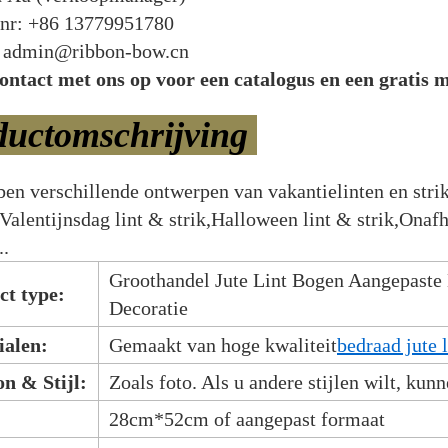
 nr: +86 13779951780
: admin@ribbon-bow.cn
ntact met ons op voor een catalogus en een gratis 
ductomschrijving
en verschillende ontwerpen van vakantielinten en strik
,Valentijnsdag lint & strik,Halloween lint & strik,Onaf
..
Groothandel Jute Lint Bogen Aangepaste
ct type:
Decoratie
ialen:
Gemaakt van hoge kwaliteit
bedraad jute l
n & Stijl:
Zoals foto. Als u andere stijlen wilt, ku
28cm*52cm of aangepast formaat