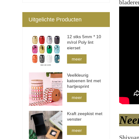
bladere
Uitgelichte Producten
12 stks 5mm * 10
m/rol Poly lint
eierset
meer
Veelkleurig
katoenen lint met
hartjesprint
meer
Kraft zeepkist met
Nee
venster
meer
Shiyua