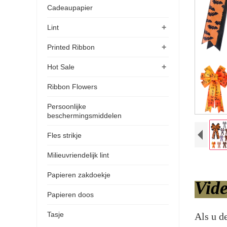
Cadeaupapier
+
Lint
+
Printed Ribbon
+
Hot Sale
Ribbon Flowers
Persoonlijke
beschermingsmiddelen
Fles strikje
Milieuvriendelijk lint
Papieren zakdoekje
Vid
Papieren doos
Tasje
Als u d