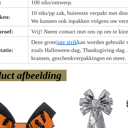
:
100 stks/ontwerp.
10 stks/pp zak, buitenste verpakt met doo
ken:
We kunnen ook inpakken volgens uw ver
proef:
Vrij! Neem contact met ons op om te kieze
Deze grote
jute strik
kan worden gebruikt v
itatie:
zoals Halloween-dag, Thanksgiving-dag .
kransen, geschenkverpakkingen en meer.
duct afbeelding