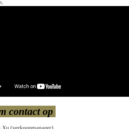
n.
m contact op
n Xu (verkoopmanager)