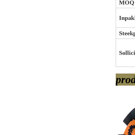
MOQ
Inpak
Steek
Sollic
pro