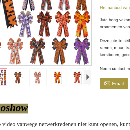
Het aanbod va
Jute boog vakan
ornamenten voor
Deze jute lintst
ramen, muur, tr
kerstboom, ges
Neem contact me

Email
eoshow
e video vanwege netwerkredenen niet kunt openen, kunt 