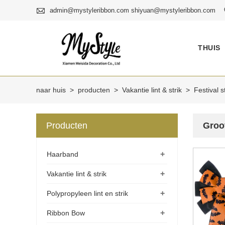

admin@mystyleribbon.com shiyuan@mystyleribbon.com
THUIS
naar huis
>
producten
>
Vakantie lint & strik
>
Festival st
Producten
Groo
+
Haarband
+
Vakantie lint & strik
+
Polypropyleen lint en strik
+
Ribbon Bow