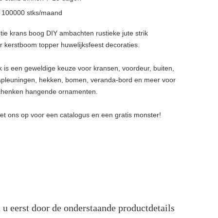
n
100000 stks/maand
tie krans boog DIY ambachten rustieke jute strik
 kerstboom topper huwelijksfeest decoraties.
rik is een geweldige keuze voor kransen, voordeur, buiten,
apleuningen, hekken, bomen, veranda-bord en meer voor
chenken hangende ornamenten.
t ons op voor een catalogus en een gratis monster!
u eerst door de onderstaande productdetails