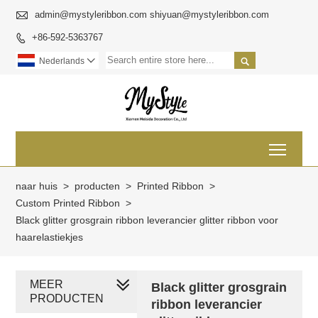

admin@mystyleribbon.com shiyuan@mystyleribbon.com
+86-592-5363767


Nederlands

Toggl
naar huis
>
producten
>
Printed Ribbon
>
Custom Printed Ribbon
>
Black glitter grosgrain ribbon leverancier glitter ribbon voor
haarelastiekjes
MEER
Black glitter grosgrain
PRODUCTEN
ribbon leverancier