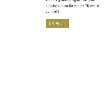
Voor dit glitter-grosgrain lint is de
populaire maat 50 mm en 75 mm in
de markt

Email