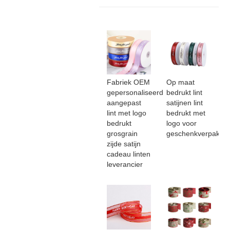
Fabriek OEM
Op maat
gepersonaliseerd
bedrukt lint
aangepast
satijnen lint
lint met logo
bedrukt met
bedrukt
logo voor
grosgrain
geschenkverpakki
zijde satijn
cadeau linten
leverancier