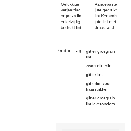
Gelukkige
Aangepaste
verjaardag
jute gedrukt
organza lint
lint Kerstmis
enkelzijdig
jute lint met
bedrukt lint
draadrand
Product Tag:
glitter grosgrain
lint
zwart glitterlint
glitter lint
glitterlint voor
haarstrikken
glitter grosgrain
lint leveranciers