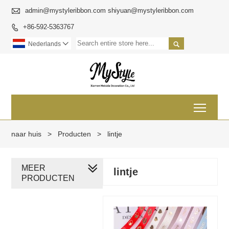

admin@mystyleribbon.com shiyuan@mystyleribbon.com
+86-592-5363767


Nederlands

Toggl
naar huis
>
Producten
>
lintje
MEER
lintje
PRODUCTEN