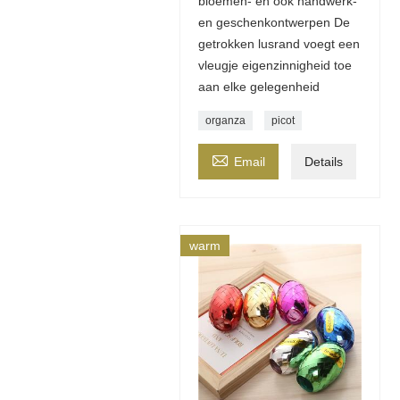
bloemen- en ook handwerk-
en geschenkontwerpen De
getrokken lusrand voegt een
vleugje eigenzinnigheid toe
aan elke gelegenheid
organza
picot

Email
Details
warm