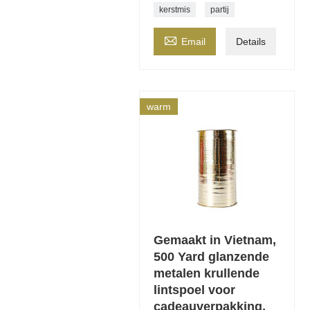
kerstmis
partij

Email
Details
warm
Gemaakt in Vietnam,
500 Yard glanzende
metalen krullende
lintspoel voor
cadeauverpakking,