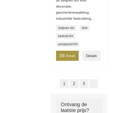
dit satijnen lint voor
decoratie,
geschenkverpakking,
industriële bedrukking...
Satijnen lint
Strik
bedrukt lint
aangepast lint

Email
Details
1
2
3
Ontvang de
laatste prijs?